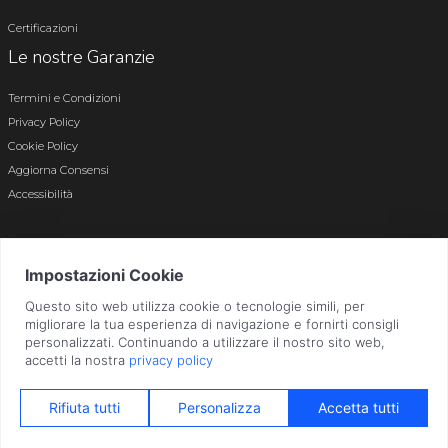
Certificazioni
Le nostre Garanzie
Termini e Condizioni
Privacy Policy
Cookie Policy
Aggiorna Consensi
Accessibilità
© 2026 Tutti i diritti riservati · P.iva e c.f. 01496180165 · Iscr. registro imprese di
Bergamo n. 01496180165 · Capitale Sociale i.v. € 800.000,00