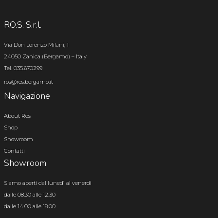
RO.S. S.r.l.
Via Don Lorenzo Milani, 1
24050 Zanica (Bergamo) – Italy
Tel. 035.670299
ros@ros.bergamo.it
Navigazione
About Ros
Shop
Showroom
Contatti
Showroom
Siamo aperti dal lunedì al venerdì
dalle 08.30 alle 12.30
dalle 14.00 alle 18.00