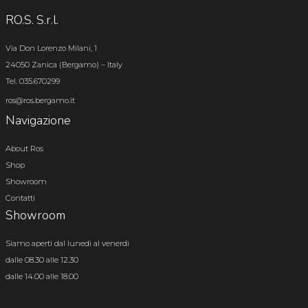
RO.S. S.r.l.
Via Don Lorenzo Milani, 1
24050 Zanica (Bergamo) – Italy
Tel. 035.670299
ros@ros.bergamo.it
Navigazione
About Ros
Shop
Showroom
Contatti
Showroom
Siamo aperti dal lunedì al venerdì
dalle 08.30 alle 12.30
dalle 14.00 alle 18.00