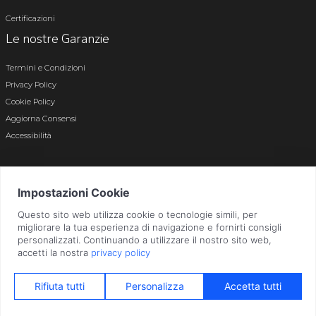
Certificazioni
Le nostre Garanzie
Termini e Condizioni
Privacy Policy
Cookie Policy
Aggiorna Consensi
Accessibilità
© 2026 Tutti i diritti riservati · P.iva e c.f. 01496180165 · Iscr. registro imprese di
Bergamo n. 01496180165 · Capitale Sociale i.v. € 800.000,00