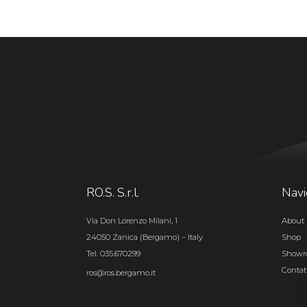
RO.S. S.r.l.
Navi
Via Don Lorenzo Milani, 1
About 
24050 Zanica (Bergamo) – Italy
Shop
Tel. 035.670299
Show
Contat
ros@ros.bergamo.it