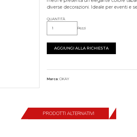
metri e presenta un elegante colore tabac
diverse decorazioni. Ideale per eventi e se
QUANTITÀ
Pezzi
Quantità
AGGIUNGI ALLA RICHIESTA
Marca:
OKAY
PRODOTTI ALTERNATIVI