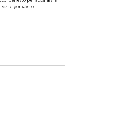
co, perfetto per abbinarsi a
rvizio giornaliero.