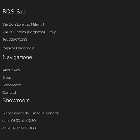
RO.S. S.r.l.
Via Don Lorenzo Milani, 1
24050 Zanica (Bergamo) – Italy
Tel. 035.670299
ros@ros.bergamo.it
Navigazione
About Ros
Shop
Showroom
Contatti
Showroom
Siamo aperti dal lunedì al venerdì
dalle 08.30 alle 12.30
dalle 14.00 alle 18.00