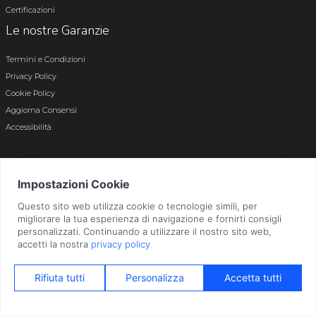
Certificazioni
Le nostre Garanzie
Termini e Condizioni
Privacy Policy
Cookie Policy
Aggiorna Consensi
Accessibilità
© 2026 Tutti i diritti riservati · P.iva e c.f. 01496180165 · Iscr. registro imprese di
Bergamo n. 01496180165 · Capitale Sociale i.v. € 800.000,00