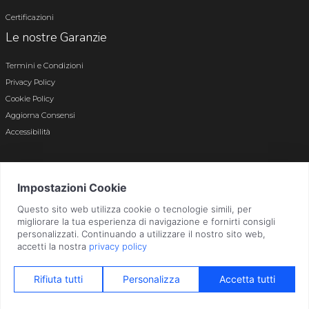
Certificazioni
Le nostre Garanzie
Termini e Condizioni
Privacy Policy
Cookie Policy
Aggiorna Consensi
Accessibilità
© 2026 Tutti i diritti riservati · P.iva e c.f. 01496180165 · Iscr. registro imprese di
Bergamo n. 01496180165 · Capitale Sociale i.v. € 800.000,00