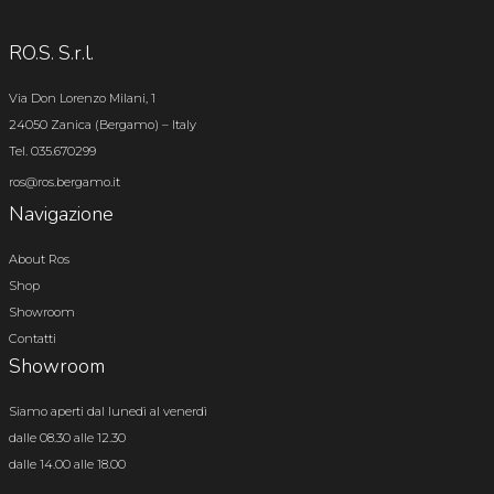
RO.S. S.r.l.
Via Don Lorenzo Milani, 1
24050 Zanica (Bergamo) – Italy
Tel. 035.670299
ros@ros.bergamo.it
Navigazione
About Ros
Shop
Showroom
Contatti
Showroom
Siamo aperti dal lunedì al venerdì
dalle 08.30 alle 12.30
dalle 14.00 alle 18.00