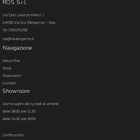
RO.S. S.r.l.
Via Don Lorenzo Milani, 1
24050 Zanica (Bergamo) – Italy
Tel. 035.670299
ros@ros.bergamo.it
Navigazione
About Ros
Shop
Showroom
Contatti
Showroom
Siamo aperti dal lunedì al venerdì
dalle 08.30 alle 12.30
dalle 14.00 alle 18.00
Certificazioni