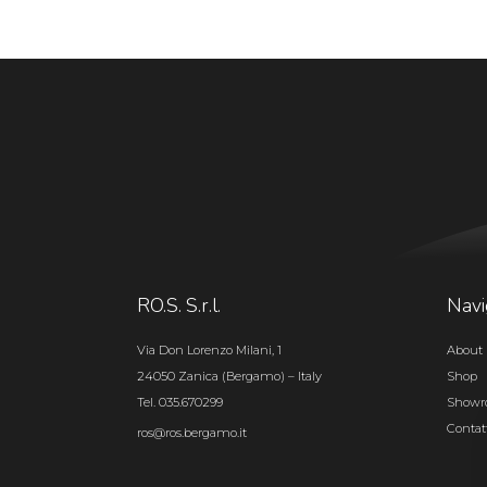
RO.S. S.r.l.
Navi
Via Don Lorenzo Milani, 1
About 
24050 Zanica (Bergamo) – Italy
Shop
Tel. 035.670299
Show
Contat
ros@ros.bergamo.it