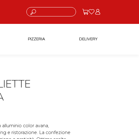
Cosa stai cercando?
PIZZERIA
DELIVERY
LIETTE
A
 alluminio color avana,
ing e ristorazione. La confezione