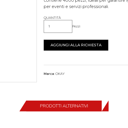
contiene 4000 pezzi, ideali per garantire i
per eventi e servizi professionali.
QUANTITÀ
Pezzi
Quantità
AGGIUNGI ALLA RICHIESTA
Marca:
OKAY
PRODOTTI ALTERNATIVI