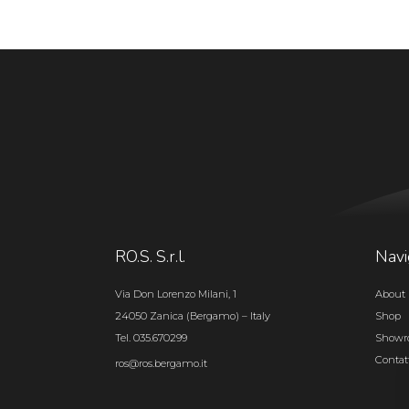
RO.S. S.r.l.
Navi
Via Don Lorenzo Milani, 1
About 
24050 Zanica (Bergamo) – Italy
Shop
Tel. 035.670299
Show
Contat
ros@ros.bergamo.it