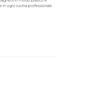
spaghetti in modo pratico e
 in ogni cucina professionale.