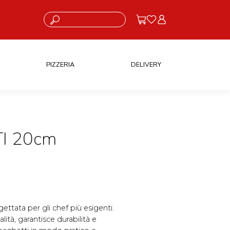
Cosa stai cercando?
PIZZERIA
DELIVERY
I 20cm
tata per gli chef più esigenti.
alità, garantisce durabilità e