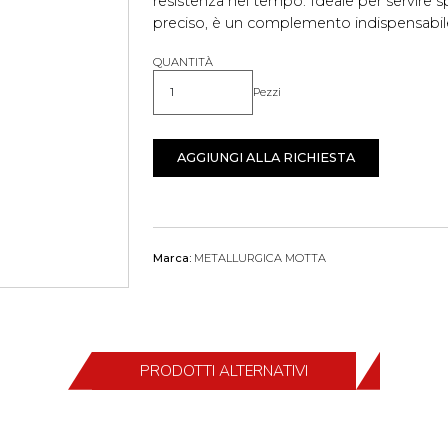
resistenza nel tempo. Ideale per servire 
preciso, è un complemento indispensabile
QUANTITÀ
Pezzi
Quantità
AGGIUNGI ALLA RICHIESTA
Marca:
METALLURGICA MOTTA
PRODOTTI ALTERNATIVI