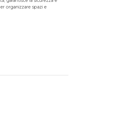
ità, garantisce la sicurezza e
per organizzare spazi e