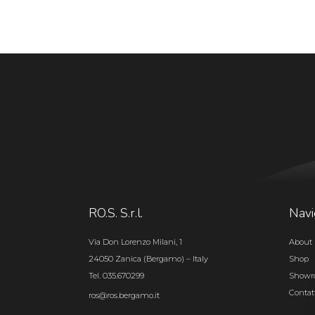
RO.S. S.r.l.
Navi
Via Don Lorenzo Milani, 1
About 
24050 Zanica (Bergamo) – Italy
Shop
Tel. 035.670299
Show
Contat
ros@ros.bergamo.it