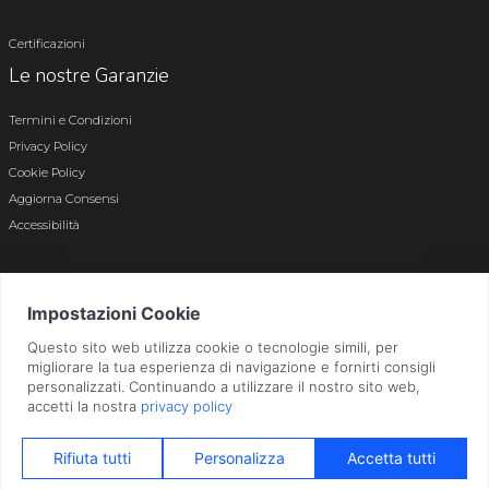
Certificazioni
Le nostre Garanzie
Termini e Condizioni
Privacy Policy
Cookie Policy
Aggiorna Consensi
Accessibilità
© 2026 Tutti i diritti riservati · P.iva e c.f. 01496180165 · Iscr. registro imprese di
Bergamo n. 01496180165 · Capitale Sociale i.v. € 800.000,00