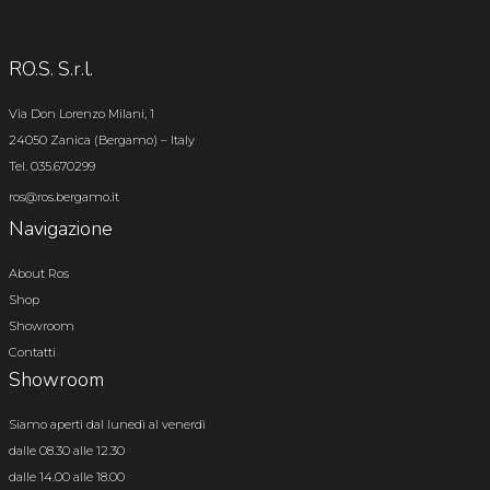
RO.S. S.r.l.
Via Don Lorenzo Milani, 1
24050 Zanica (Bergamo) – Italy
Tel. 035.670299
ros@ros.bergamo.it
Navigazione
About Ros
Shop
Showroom
Contatti
Showroom
Siamo aperti dal lunedì al venerdì
dalle 08.30 alle 12.30
dalle 14.00 alle 18.00