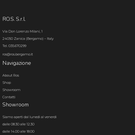
RO.S. S.r.l.
Via Don Lorenzo Milani, 1
24050 Zanica (Bergamo) – Italy
Tel. 035.670299
ros@ros.bergamo.it
Navigazione
About Ros
Shop
Showroom
Contatti
Showroom
Siamo aperti dal lunedì al venerdì
dalle 08.30 alle 12.30
dalle 14.00 alle 18.00