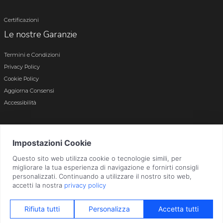
Certificazioni
Le nostre Garanzie
Termini e Condizioni
Privacy Policy
Cookie Policy
Aggiorna Consensi
Accessibilità
© 2026 Tutti i diritti riservati · P.iva e c.f. 01496180165 · Iscr. registro imprese di
Bergamo n. 01496180165 · Capitale Sociale i.v. € 800.000,00