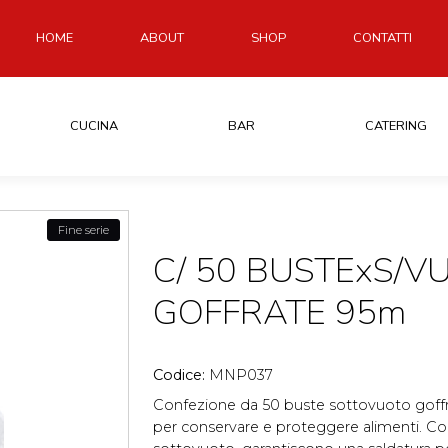
HOME
ABOUT
SHOP
CONTATTI
CUCINA
BAR
CATERING
Fine serie
C/ 50 BUSTExS/V
GOFFRATE 95m
Codice:
MNP037
Confezione da 50 buste sottovuoto goffra
per conservare e proteggere alimenti. C