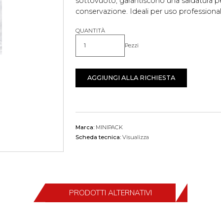
sottovuoto, garantiscono una saldatura p
conservazione. Ideali per uso professionale
QUANTITÀ
Pezzi
Quantità
AGGIUNGI ALLA RICHIESTA
Marca:
MINIPACK
Scheda tecnica:
Visualizza
PRODOTTI ALTERNATIVI