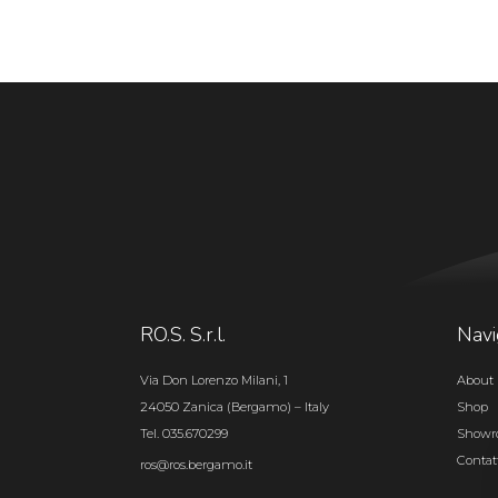
RO.S. S.r.l.
Navi
Via Don Lorenzo Milani, 1
About 
24050 Zanica (Bergamo) – Italy
Shop
Tel. 035.670299
Show
Contat
ros@ros.bergamo.it