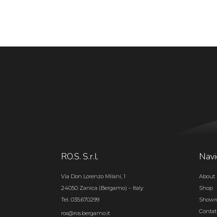
RO.S. S.r.l.
Navi
Via Don Lorenzo Milani, 1
About 
24050 Zanica (Bergamo) – Italy
Shop
Tel. 035.670299
Show
Contat
ros@ros.bergamo.it