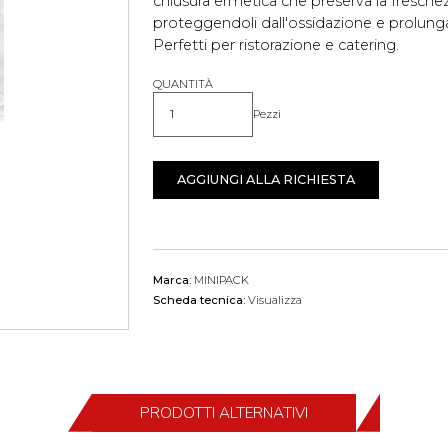
chiusura ermetica che preserva la freschezz
proteggendoli dall'ossidazione e prolung
Perfetti per ristorazione e catering.
QUANTITÀ
Pezzi
Quantità
AGGIUNGI ALLA RICHIESTA
Marca:
MINIPACK
Scheda tecnica:
Visualizza
PRODOTTI ALTERNATIVI