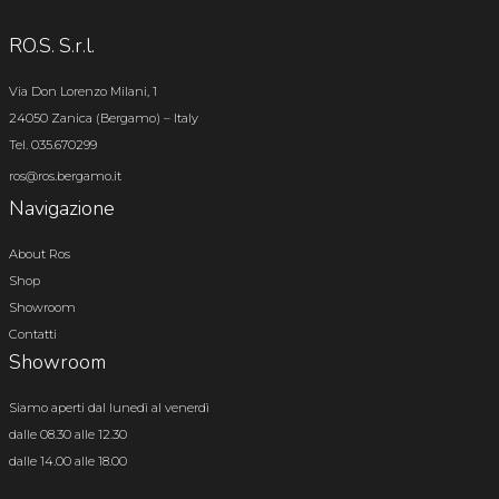
RO.S. S.r.l.
Via Don Lorenzo Milani, 1
24050 Zanica (Bergamo) – Italy
Tel. 035.670299
ros@ros.bergamo.it
Navigazione
About Ros
Shop
Showroom
Contatti
Showroom
Siamo aperti dal lunedì al venerdì
dalle 08.30 alle 12.30
dalle 14.00 alle 18.00