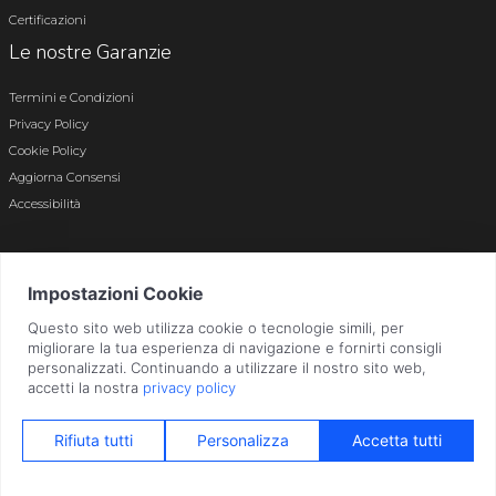
Certificazioni
Le nostre Garanzie
Termini e Condizioni
Privacy Policy
Cookie Policy
Aggiorna Consensi
Accessibilità
© 2026 Tutti i diritti riservati · P.iva e c.f. 01496180165 · Iscr. registro imprese di
Bergamo n. 01496180165 · Capitale Sociale i.v. € 800.000,00