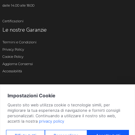
dalle 14.00 alle 18.00
Certificazioni
Le nostre Garanzie
Termini e Condizioni
Privacy Policy
Cookie Policy
Aggiorna Consensi
Accessibilità
© 2026 Tutti i diritti riservati · P.iva e c.f. 01496180165 · Iscr. registro imprese di
Bergamo n. 01496180165 · Capitale Sociale i.v. € 800.000,00