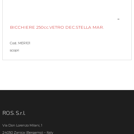
BICCHIERE 250cc.VETRO DEC.STELLA MAR.
Cod.: MER101
scopri
RO.S. S.r.l.
Via Don Lorenzo Milani, 1
24050 Zanica (Bergamo) – Italy