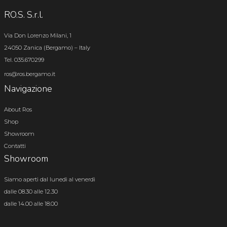
RO.S. S.r.l.
Via Don Lorenzo Milani, 1
24050 Zanica (Bergamo) – Italy
Tel. 035.670299
ros@ros.bergamo.it
Navigazione
About Ros
Shop
Showroom
Contatti
Showroom
Siamo aperti dal lunedì al venerdì
dalle 08.30 alle 12.30
dalle 14.00 alle 18.00