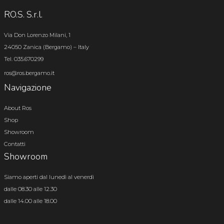
RO.S. S.r.l.
Via Don Lorenzo Milani, 1
24050 Zanica (Bergamo) – Italy
Tel. 035.670299
ros@ros.bergamo.it
Navigazione
About Ros
Shop
Showroom
Contatti
Showroom
Siamo aperti dal lunedì al venerdì
dalle 08.30 alle 12.30
dalle 14.00 alle 18.00