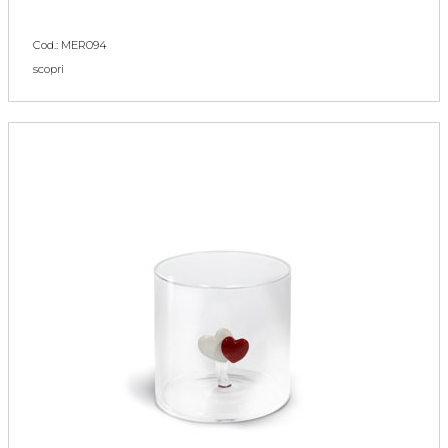
Cod.: MER094
scopri