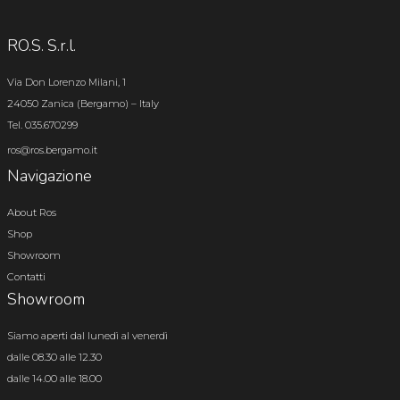
RO.S. S.r.l.
Via Don Lorenzo Milani, 1
24050 Zanica (Bergamo) – Italy
Tel. 035.670299
ros@ros.bergamo.it
Navigazione
About Ros
Shop
Showroom
Contatti
Showroom
Siamo aperti dal lunedì al venerdì
dalle 08.30 alle 12.30
dalle 14.00 alle 18.00