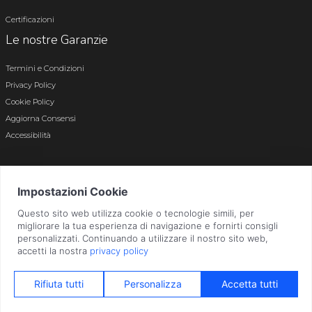
Certificazioni
Le nostre Garanzie
Termini e Condizioni
Privacy Policy
Cookie Policy
Aggiorna Consensi
Accessibilità
© 2026 Tutti i diritti riservati · P.iva e c.f. 01496180165 · Iscr. registro imprese di
Bergamo n. 01496180165 · Capitale Sociale i.v. € 800.000,00