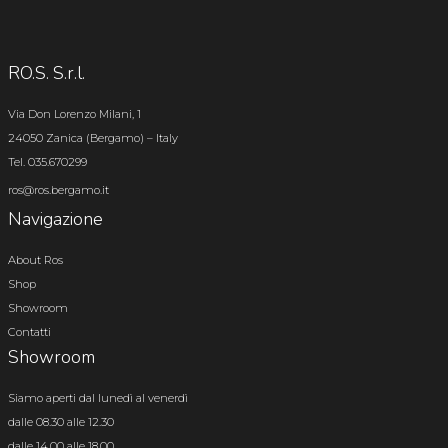
RO.S. S.r.l.
Via Don Lorenzo Milani, 1
24050 Zanica (Bergamo) – Italy
Tel. 035.670299
ros@ros.bergamo.it
Navigazione
About Ros
Shop
Showroom
Contatti
Showroom
Siamo aperti dal lunedì al venerdì
dalle 08.30 alle 12.30
dalle 14.00 alle 18.00