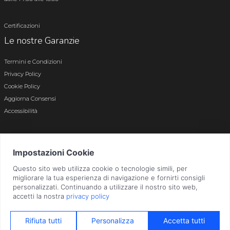
Certificazioni
Le nostre Garanzie
Termini e Condizioni
Privacy Policy
Cookie Policy
Aggiorna Consensi
Accessibilità
© 2026 Tutti i diritti riservati · P.iva e c.f. 01496180165 · Iscr. registro imprese di
Bergamo n. 01496180165 · Capitale Sociale i.v. € 800.000,00