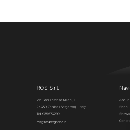
RO.S. S.r.l.
Navi
Via Don Lorenzo Milani, 1
About 
24050 Zanica (Bergamo) – Italy
Shop
Tel. 035.670299
Show
Contat
ros@ros.bergamo.it