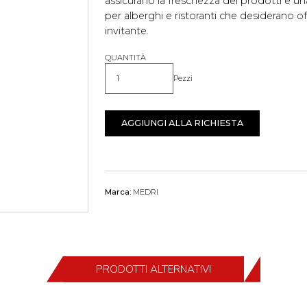
assicurano la freschezza dei prodotti e una
per alberghi e ristoranti che desiderano of
invitante.
QUANTITÀ
Pezzi
Quantità
AGGIUNGI ALLA RICHIESTA
Marca:
MEDRI
PRODOTTI ALTERNATIVI