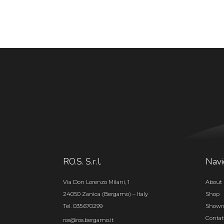
RO.S. S.r.l.
Navi
Via Don Lorenzo Milani, 1
About 
24050 Zanica (Bergamo) – Italy
Shop
Tel. 035.670299
Show
Contat
ros@ros.bergamo.it