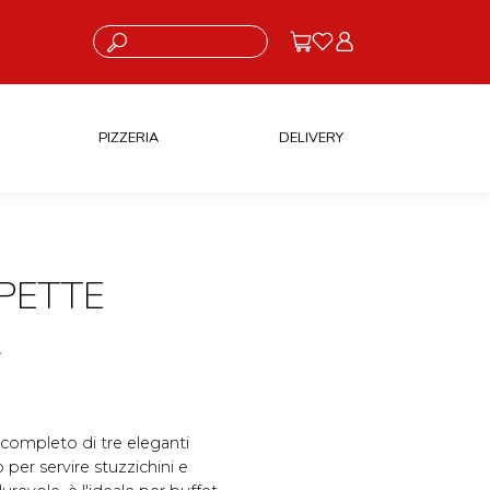
Cosa stai cercando?
PIZZERIA
DELIVERY
PETTE
A
, completo di tre eleganti
 per servire stuzzichini e