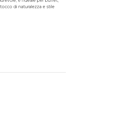
urevole, è l'ideale per buffet,
 tocco di naturalezza e stile