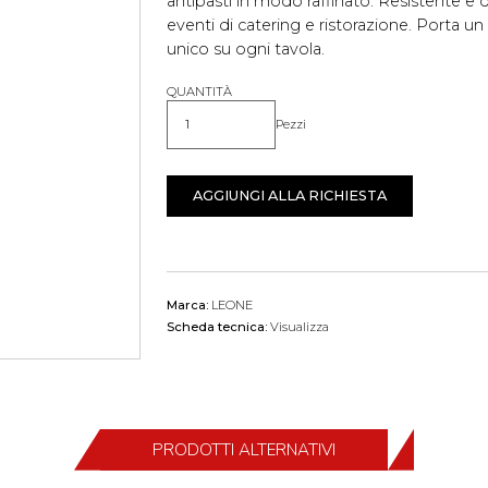
antipasti in modo raffinato. Resistente e d
eventi di catering e ristorazione. Porta un
unico su ogni tavola.
QUANTITÀ
Pezzi
Quantità
AGGIUNGI ALLA RICHIESTA
Marca:
LEONE
Scheda tecnica:
Visualizza
PRODOTTI ALTERNATIVI