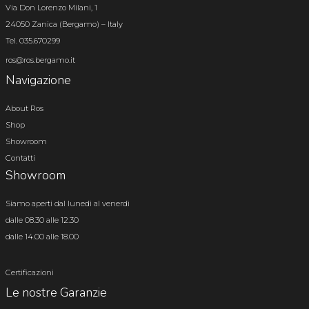
Via Don Lorenzo Milani, 1
24050 Zanica (Bergamo) – Italy
Tel. 035.670299
ros@ros.bergamo.it
Navigazione
About Ros
Shop
Showroom
Contatti
Showroom
Siamo aperti dal lunedì al venerdì
dalle 08.30 alle 12.30
dalle 14.00 alle 18.00
Certificazioni
Le nostre Garanzie