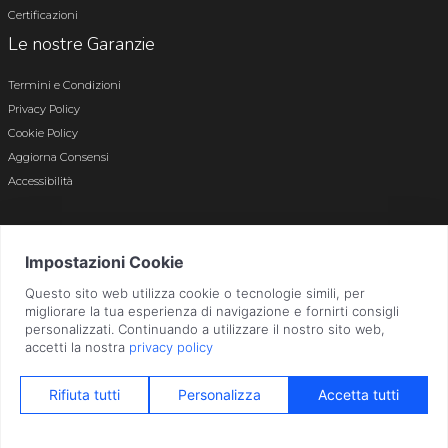
Certificazioni
Le nostre Garanzie
Termini e Condizioni
Privacy Policy
Cookie Policy
Aggiorna Consensi
Accessibilità
© 2026 Tutti i diritti riservati · P.iva e c.f. 01496180165 · Iscr. registro imprese di
Bergamo n. 01496180165 · Capitale Sociale i.v. € 800.000,00