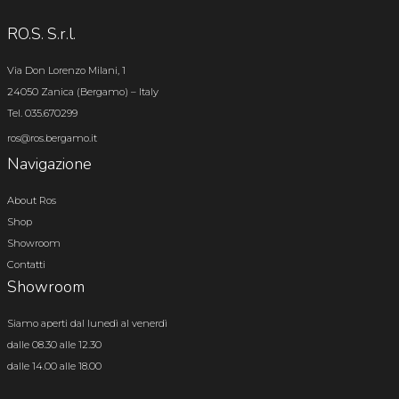
RO.S. S.r.l.
Via Don Lorenzo Milani, 1
24050 Zanica (Bergamo) – Italy
Tel. 035.670299
ros@ros.bergamo.it
Navigazione
About Ros
Shop
Showroom
Contatti
Showroom
Siamo aperti dal lunedì al venerdì
dalle 08.30 alle 12.30
dalle 14.00 alle 18.00