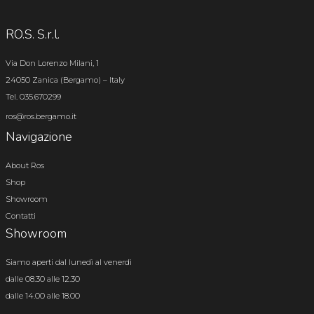
RO.S. S.r.l.
Via Don Lorenzo Milani, 1
24050 Zanica (Bergamo) – Italy
Tel. 035.670299
ros@ros.bergamo.it
Navigazione
About Ros
Shop
Showroom
Contatti
Showroom
Siamo aperti dal lunedì al venerdì
dalle 08.30 alle 12.30
dalle 14.00 alle 18.00