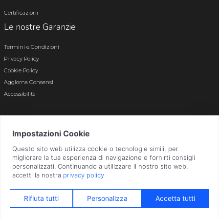
Certificazioni
Le nostre Garanzie
Termini e Condizioni
Privacy Policy
Cookie Policy
Aggiorna Consensi
Accessibilità
© 2026 Tutti i diritti riservati · P.iva e c.f. 01496180165 · Iscr. registro imprese di
Bergamo n. 01496180165 · Capitale Sociale i.v. € 800.000,00