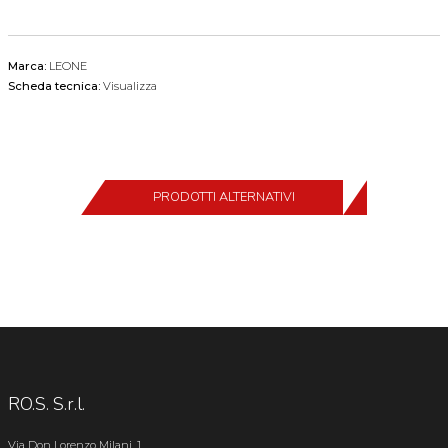
Marca:
LEONE
Scheda tecnica:
Visualizza
PRODOTTI ALTERNATIVI
RO.S. S.r.l.
Via Don Lorenzo Milani, 1