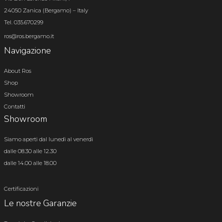
24050 Zanica (Bergamo) – Italy
Tel. 035.670299
ros@ros.bergamo.it
Navigazione
About Ros
Shop
Showroom
Contatti
Showroom
Siamo aperti dal lunedì al venerdì
dalle 08.30 alle 12.30
dalle 14.00 alle 18.00
Certificazioni
Le nostre Garanzie