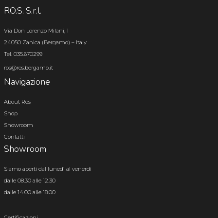
RO.S. S.r.l.
Via Don Lorenzo Milani, 1
24050 Zanica (Bergamo) – Italy
Tel. 035.670299
ros@ros.bergamo.it
Navigazione
About Ros
Shop
Showroom
Contatti
Showroom
Siamo aperti dal lunedì al venerdì
dalle 08.30 alle 12.30
dalle 14.00 alle 18.00
Certificazioni