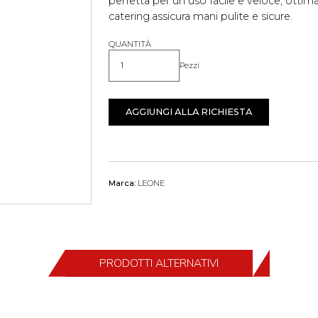
perfetta per un uso facile e veloce, ottima
catering.assicura mani pulite e sicure.
QUANTITÀ
Pezzi
Quantità
AGGIUNGI ALLA RICHIESTA
Marca:
LEONE
PRODOTTI ALTERNATIVI