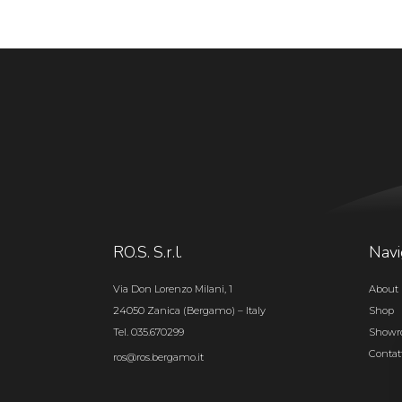
RO.S. S.r.l.
Navi
Via Don Lorenzo Milani, 1
About 
24050 Zanica (Bergamo) – Italy
Shop
Tel. 035.670299
Show
Contat
ros@ros.bergamo.it