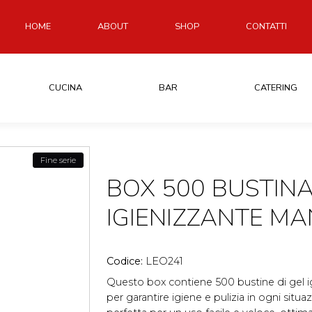
HOME
ABOUT
SHOP
CONTATTI
CUCINA
BAR
CATERING
Fine serie
BOX 500 BUSTINA
IGIENIZZANTE MA
Codice:
LEO241
Questo box contiene 500 bustine di gel ig
per garantire igiene e pulizia in ogni si