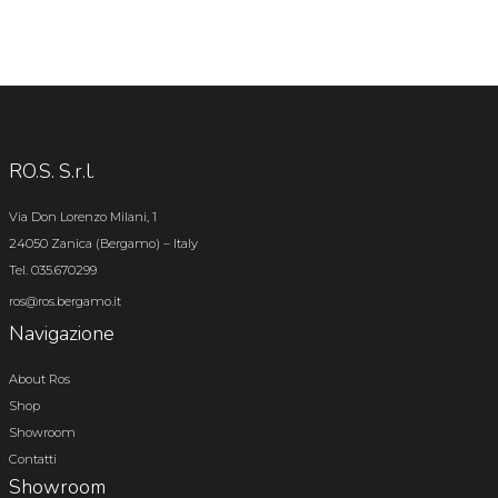
RO.S. S.r.l.
Via Don Lorenzo Milani, 1
24050 Zanica (Bergamo) – Italy
Tel. 035.670299
ros@ros.bergamo.it
Navigazione
About Ros
Shop
Showroom
Contatti
Showroom