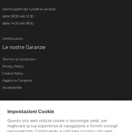
Siamo aperti dal lunedì al venerdì
dalle 08.30 alle 12.30
dalle 14.00 alle 18.00
Certificazioni
Le nostre Garanzie
Termini e Condizioni
Privacy Policy
Cookie Policy
Aggiorna Consensi
Accessibilità
© 2026 Tutti i diritti riservati · P.iva e c.f. 01496180165 · Iscr. registro imprese di
Bergamo n. 01496180165 · Capitale Sociale i.v. € 800.000,00