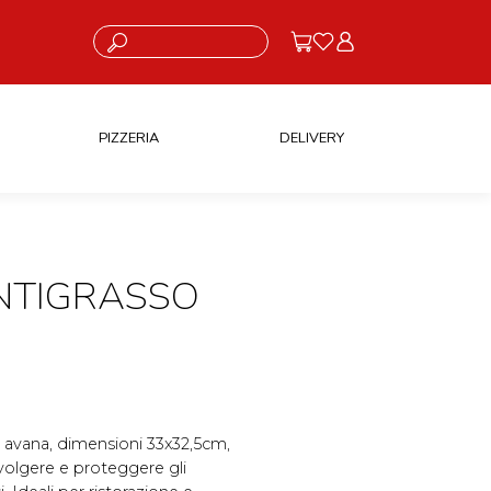
Cosa stai cercando?
PIZZERIA
DELIVERY
ANTIGRASSO
or avana, dimensioni 33x32,5cm,
volgere e proteggere gli