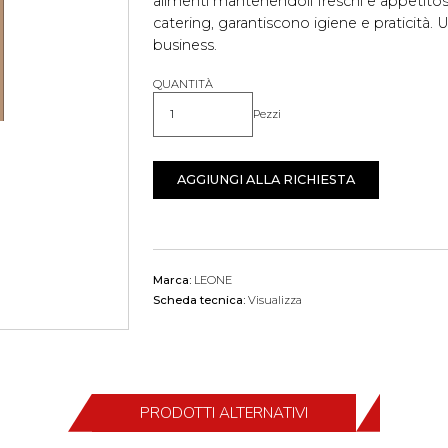
alimenti mantenendoli freschi e appetitosi.
catering, garantiscono igiene e praticità. 
business.
QUANTITÀ
Pezzi
Quantità
AGGIUNGI ALLA RICHIESTA
Marca:
LEONE
Scheda tecnica:
Visualizza
PRODOTTI ALTERNATIVI