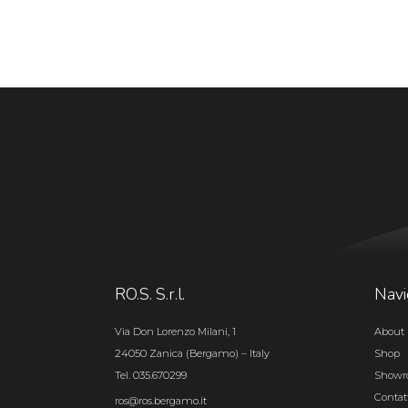
RO.S. S.r.l.
Navi
Via Don Lorenzo Milani, 1
About 
24050 Zanica (Bergamo) – Italy
Shop
Tel. 035.670299
Show
Contat
ros@ros.bergamo.it