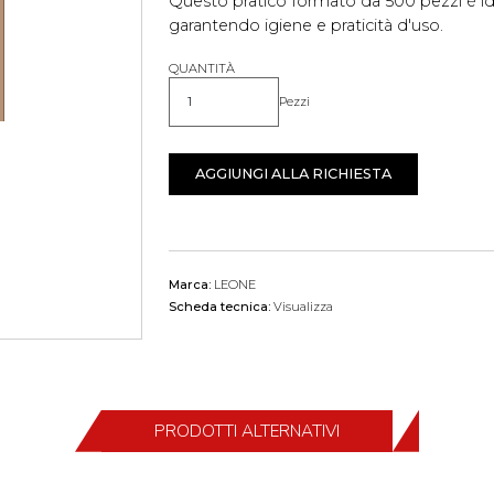
Questo pratico formato da 500 pezzi è ide
garantendo igiene e praticità d'uso.
QUANTITÀ
Pezzi
Quantità
AGGIUNGI ALLA RICHIESTA
Marca:
LEONE
Scheda tecnica:
Visualizza
PRODOTTI ALTERNATIVI