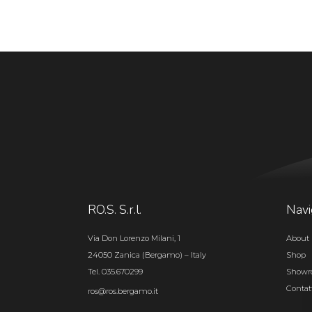
RO.S. S.r.l.
Navi
Via Don Lorenzo Milani, 1
About 
24050 Zanica (Bergamo) – Italy
Shop
Tel. 035.670299
Show
Contat
ros@ros.bergamo.it