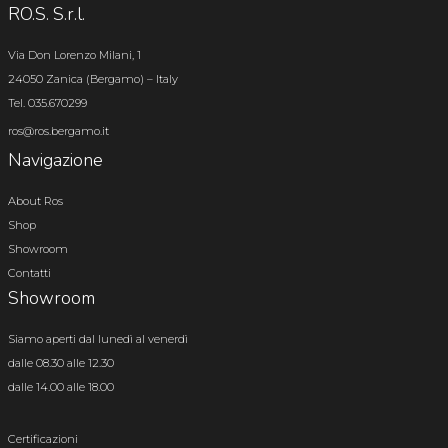
RO.S. S.r.l.
Via Don Lorenzo Milani, 1
24050 Zanica (Bergamo) – Italy
Tel. 035.670299
ros@ros.bergamo.it
Navigazione
About Ros
Shop
Showroom
Contatti
Showroom
Siamo aperti dal lunedì al venerdì
dalle 08.30 alle 12.30
dalle 14.00 alle 18.00
Certificazioni