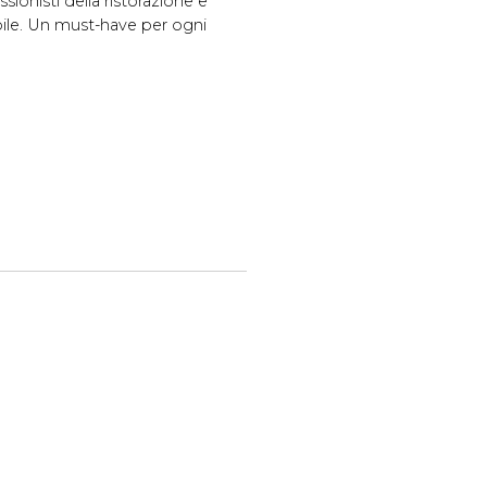
ssionisti della ristorazione e
abile. Un must-have per ogni