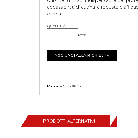
durante l'utilizzo. Indispensabile per profe
appassionati di cucina, è robusto e affid
cucina.
QUANTITÀ
Pezzi
Quantità
AGGIUNGI ALLA RICHIESTA
Marca:
VICTORINOX
PRODOTTI ALTERNATIVI