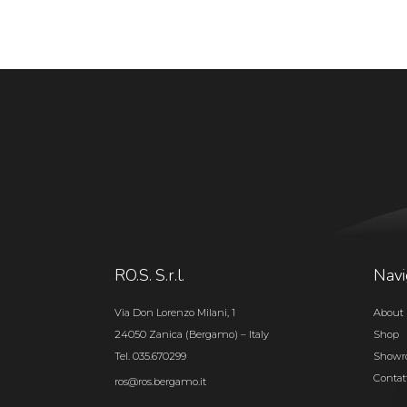
RO.S. S.r.l.
Navi
Via Don Lorenzo Milani, 1
About 
24050 Zanica (Bergamo) – Italy
Shop
Tel. 035.670299
Show
Contat
ros@ros.bergamo.it