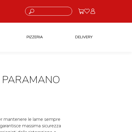
Cosa stai cercando?
PIZZERIA
DELIVERY
N PARAMANO
e per mantenere le lame sempre
 garantisce massima sicurezza