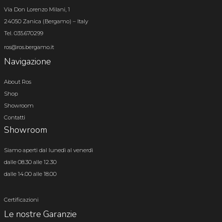
Via Don Lorenzo Milani, 1
24050 Zanica (Bergamo) – Italy
Tel. 035.670299
ros@ros.bergamo.it
Navigazione
About Ros
Shop
Showroom
Contatti
Showroom
Siamo aperti dal lunedì al venerdì
dalle 08.30 alle 12.30
dalle 14.00 alle 18.00
Certificazioni
Le nostre Garanzie