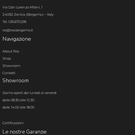
Via Don Lorenzo Milani, 1
24050 Zanica (Bergamo) – Italy
Tel. 035.670299
ros@ros.bergamo.it
Navigazione
About Ros
Shop
Showroom
Contatti
Showroom
Siamo aperti dal lunedì al venerdì
dalle 08.30 alle 12.30
dalle 14.00 alle 18.00
Certificazioni
Le nostre Garanzie