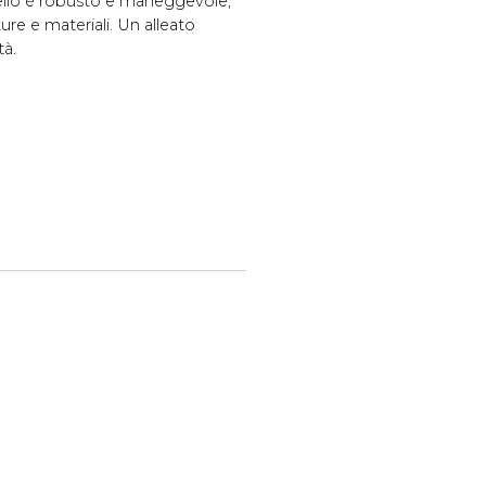
ello è robusto e maneggevole,
re e materiali. Un alleato
tà.