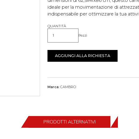
dimensioni di 62,5x41x86 cm, questo carr
ideale per la movimentazione di attrezzatu
indispensabile per ottimizzare la tua attivi
QUANTITÀ
Pezzi
Quantità
AGGIUNGI ALLA RICHIESTA
Marca:
CAMBRO
PRODOTTI ALTERNATIVI