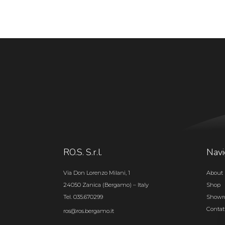
RO.S. S.r.l.
Navi
Via Don Lorenzo Milani, 1
About 
24050 Zanica (Bergamo) – Italy
Shop
Tel. 035.670299
Show
Contat
ros@ros.bergamo.it