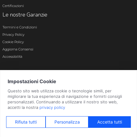
Certificazioni
Le nostre Garanzie
Termini e Condizioni
Privacy Policy
Cookie Policy
Aggiorna Consensi
Accessibilità
© 2026 Tutti i diritti riservati · P.iva e c.f. 01496180165 · Iscr. registro imprese di
Bergamo n. 01496180165 · Capitale Sociale i.v. € 800.000,00