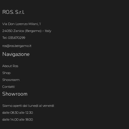
RO.S. S.r.l.
Via Don Lorenzo Milani, 1
24050 Zanica (Bergamo) – Italy
Tel. 035.670299
ros@ros.bergamo.it
Navigazione
About Ros
Shop
Showroom
Contatti
Showroom
Siamo aperti dal lunedì al venerdì
dalle 08.30 alle 12.30
dalle 14.00 alle 18.00