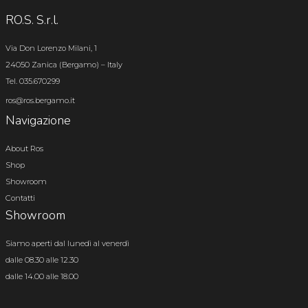
RO.S. S.r.l.
Via Don Lorenzo Milani, 1
24050 Zanica (Bergamo) – Italy
Tel. 035.670299
ros@ros.bergamo.it
Navigazione
About Ros
Shop
Showroom
Contatti
Showroom
Siamo aperti dal lunedì al venerdì
dalle 08.30 alle 12.30
dalle 14.00 alle 18.00