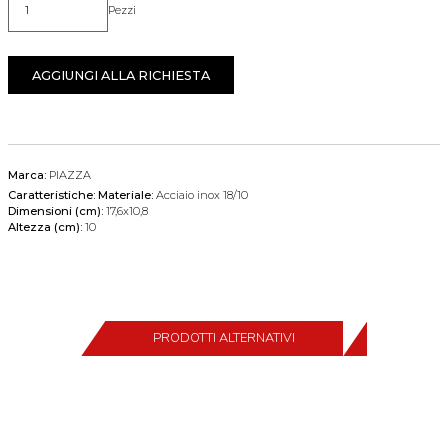
Pezzi
Quantità
AGGIUNGI ALLA RICHIESTA
Marca:
PIAZZA
Caratteristiche:
Materiale:
Acciaio inox 18/10
Dimensioni (cm):
17,6x10,8
Altezza (cm):
10
PRODOTTI ALTERNATIVI