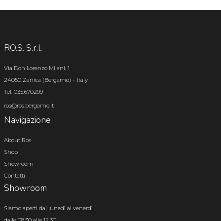
RO.S. S.r.l.
Via Don Lorenzo Milani, 1
24050 Zanica (Bergamo) – Italy
Tel. 035.670299
ros@ros.bergamo.it
Navigazione
About Ros
Shop
Showroom
Contatti
Showroom
Siamo aperti dal lunedì al venerdì
dalle 08.30 alle 12.30