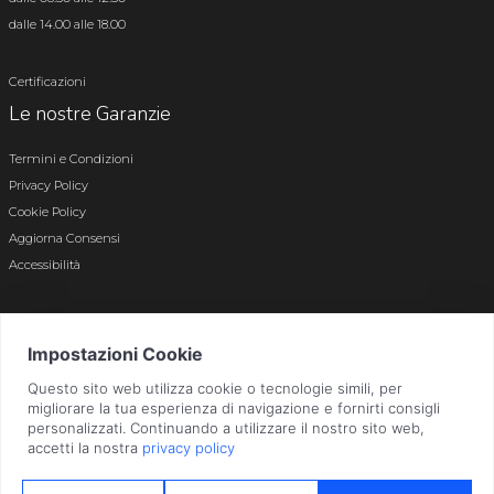
dalle 14.00 alle 18.00
Certificazioni
Le nostre Garanzie
Termini e Condizioni
Privacy Policy
Cookie Policy
Aggiorna Consensi
Accessibilità
© 2026 Tutti i diritti riservati · P.iva e c.f. 01496180165 · Iscr. registro imprese di
Bergamo n. 01496180165 · Capitale Sociale i.v. € 800.000,00