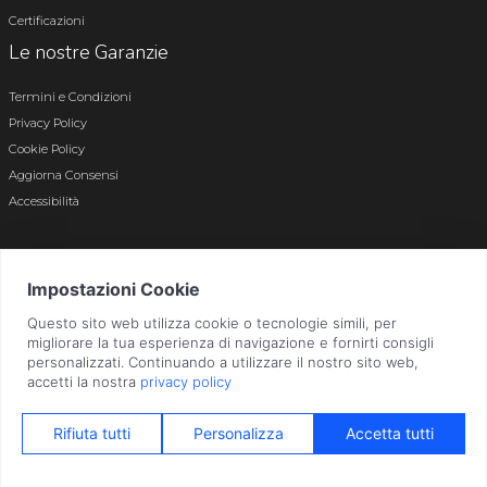
Certificazioni
Le nostre Garanzie
Termini e Condizioni
Privacy Policy
Cookie Policy
Aggiorna Consensi
Accessibilità
© 2026 Tutti i diritti riservati · P.iva e c.f. 01496180165 · Iscr. registro imprese di
Bergamo n. 01496180165 · Capitale Sociale i.v. € 800.000,00