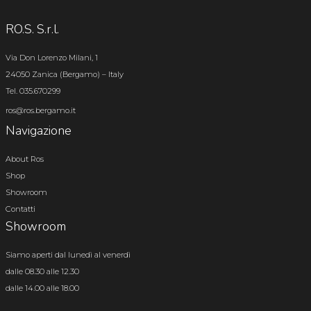
RO.S. S.r.l.
Via Don Lorenzo Milani, 1
24050 Zanica (Bergamo) – Italy
Tel. 035.670299
ros@ros.bergamo.it
Navigazione
About Ros
Shop
Showroom
Contatti
Showroom
Siamo aperti dal lunedì al venerdì
dalle 08.30 alle 12.30
dalle 14.00 alle 18.00