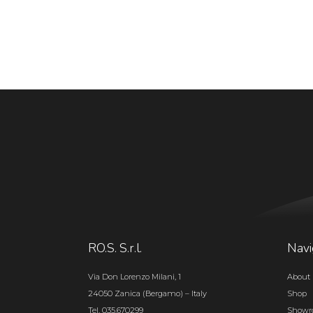
RO.S. S.r.l.
Navi
Via Don Lorenzo Milani, 1
About 
24050 Zanica (Bergamo) – Italy
Shop
Tel. 035.670299
Show