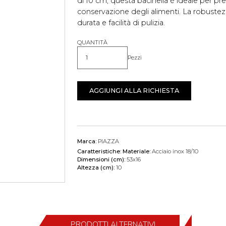
di 10 cm, questa bacinella è ideale per pre
conservazione degli alimenti. La robustezz
durata e facilità di pulizia.
QUANTITÀ
Pezzi
Quantità
AGGIUNGI ALLA RICHIESTA
Marca:
PIAZZA
Caratteristiche:
Materiale:
Acciaio inox 18/10
Dimensioni (cm):
53x16
Altezza (cm):
10
PRODOTTI ALTERNATIVI