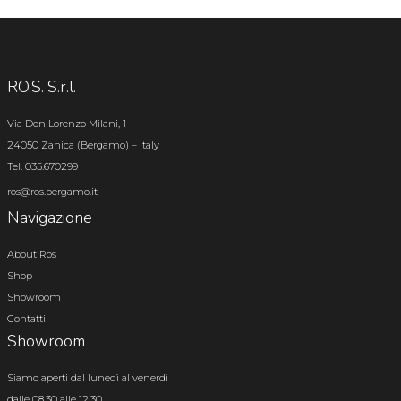
RO.S. S.r.l.
Via Don Lorenzo Milani, 1
24050 Zanica (Bergamo) – Italy
Tel. 035.670299
ros@ros.bergamo.it
Navigazione
About Ros
Shop
Showroom
Contatti
Showroom
Siamo aperti dal lunedì al venerdì
dalle 08.30 alle 12.30