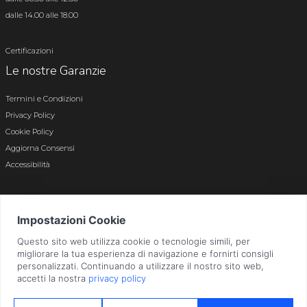
dalle 14.00 alle 18.00
Certificazioni
Le nostre Garanzie
Termini e Condizioni
Privacy Policy
Cookie Policy
Aggiorna Consensi
Accessibilità
© 2026 Tutti i diritti riservati · P.iva e c.f. 01496180165 · Iscr. registro imprese di
Bergamo n. 01496180165 · Capitale Sociale i.v. € 800.000,00