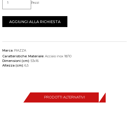
Pezzi
Quantità
AGGIUNGI ALLA RICHIESTA
Marca:
PIAZZA
Caratteristiche:
Materiale:
Acciaio inox 18/10
Dimensioni (cm):
53x16
Altezza (cm):
6,5
PRODOTTI ALTERNATIVI