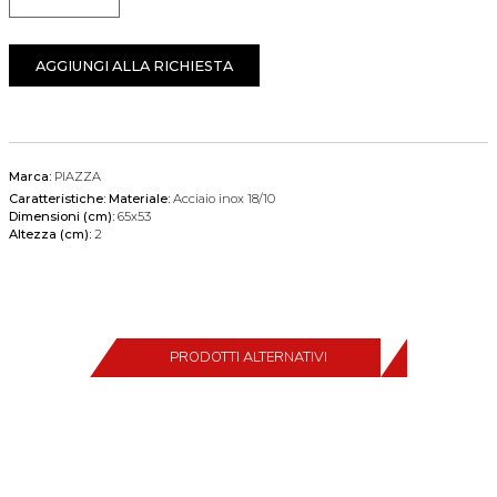
Quantità
AGGIUNGI ALLA RICHIESTA
Marca:
PIAZZA
Caratteristiche:
Materiale:
Acciaio inox 18/10
Dimensioni (cm):
65x53
Altezza (cm):
2
PRODOTTI ALTERNATIVI