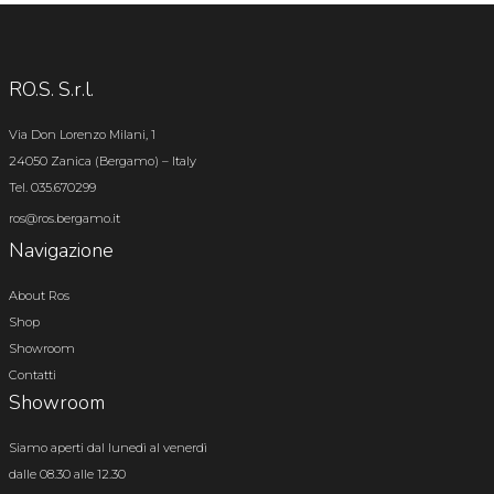
RO.S. S.r.l.
Via Don Lorenzo Milani, 1
24050 Zanica (Bergamo) – Italy
Tel. 035.670299
ros@ros.bergamo.it
Navigazione
About Ros
Shop
Showroom
Contatti
Showroom
Siamo aperti dal lunedì al venerdì
dalle 08.30 alle 12.30