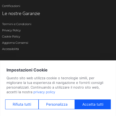
Certificazioni
Le nostre Garanzie
Termini e Condizioni
Privacy Policy
Cookie Policy
Aggiorna Consensi
Accessibilità
© 2026 Tutti i diritti riservati · P.iva e c.f. 01496180165 · Iscr. registro imprese di
Bergamo n. 01496180165 · Capitale Sociale i.v. € 800.000,00