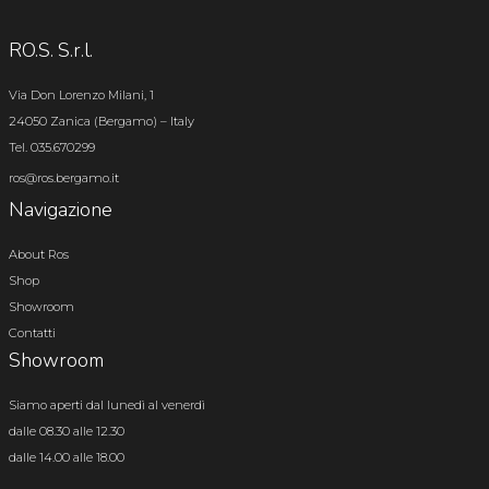
RO.S. S.r.l.
Via Don Lorenzo Milani, 1
24050 Zanica (Bergamo) – Italy
Tel. 035.670299
ros@ros.bergamo.it
Navigazione
About Ros
Shop
Showroom
Contatti
Showroom
Siamo aperti dal lunedì al venerdì
dalle 08.30 alle 12.30
dalle 14.00 alle 18.00