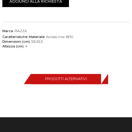
AGGIUNGI ALLA RICHIESTA
Marca:
PIAZZA
Caratteristiche:
Materiale:
Acciaio inox 18/10
Dimensioni (cm):
53x32,5
Altezza (cm):
4
PRODOTTI ALTERNATIVI