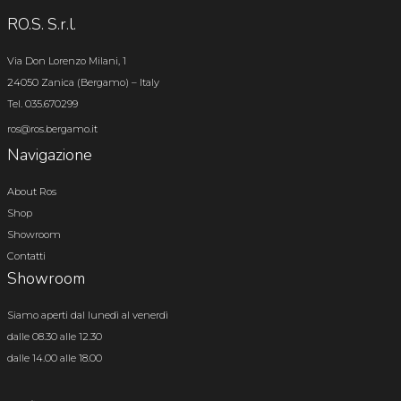
RO.S. S.r.l.
Via Don Lorenzo Milani, 1
24050 Zanica (Bergamo) – Italy
Tel. 035.670299
ros@ros.bergamo.it
Navigazione
About Ros
Shop
Showroom
Contatti
Showroom
Siamo aperti dal lunedì al venerdì
dalle 08.30 alle 12.30
dalle 14.00 alle 18.00