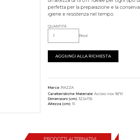
un'altezza di 15 cm. Ideale per ogni tipo d
perfetta per la preparazione e la conserv
igiene e resistenza nel tempo.
QUANTITÀ
Pezzi
Quantità
AGGIUNGI ALLA RICHIESTA
Marca:
PIAZZA
Caratteristiche:
Materiale:
Acciaio inox 18/10
Dimensioni (cm):
32,5x17,6
Altezza (cm):
15
PRODOTTI ALTERNATIVI