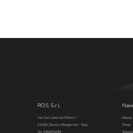
RO.S. S.r.l.
Navi
Via Don Lorenzo Milani, 1
About 
24050 Zanica (Bergamo) – Italy
Shop
Tel. 035.670299
Show