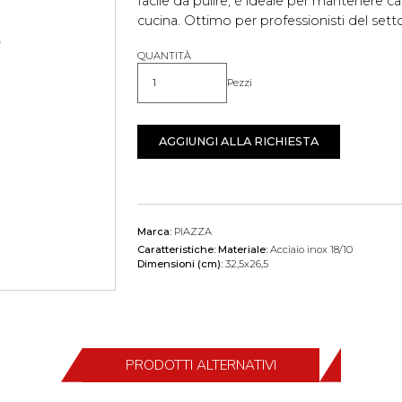
facile da pulire, è ideale per mantenere cald
cucina. Ottimo per professionisti del setto
QUANTITÀ
Pezzi
Quantità
AGGIUNGI ALLA RICHIESTA
Marca:
PIAZZA
Caratteristiche:
Materiale:
Acciaio inox 18/10
Dimensioni (cm):
32,5x26,5
PRODOTTI ALTERNATIVI