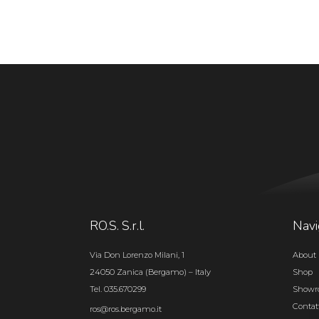
RO.S. S.r.l.
Navi
Via Don Lorenzo Milani, 1
About 
24050 Zanica (Bergamo) – Italy
Shop
Tel. 035.670299
Show
Contat
ros@ros.bergamo.it