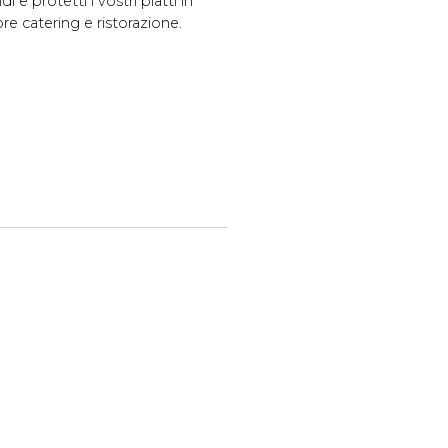
i e protetti i vostri piatti in
re catering e ristorazione.