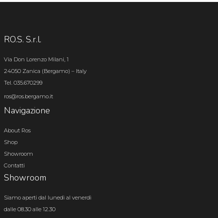
RO.S. S.r.l.
Via Don Lorenzo Milani, 1
24050 Zanica (Bergamo) – Italy
Tel. 035.670299
ros@ros.bergamo.it
Navigazione
About Ros
Shop
Showroom
Contatti
Showroom
Siamo aperti dal lunedì al venerdì
dalle 08.30 alle 12.30