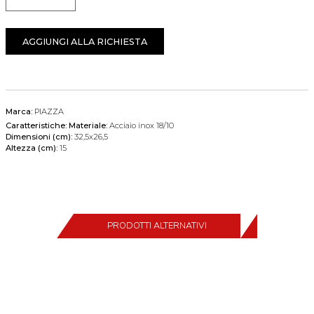
Quantità
AGGIUNGI ALLA RICHIESTA
Marca:
PIAZZA
Caratteristiche:
Materiale:
Acciaio inox 18/10
Dimensioni (cm):
32,5x26,5
Altezza (cm):
15
PRODOTTI ALTERNATIVI