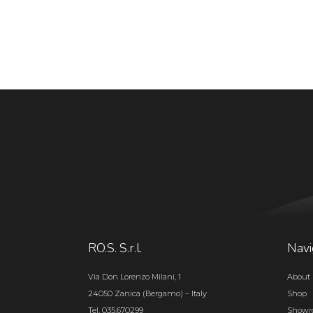
RO.S. S.r.l.
Navi
Via Don Lorenzo Milani, 1
About 
24050 Zanica (Bergamo) – Italy
Shop
Tel. 035.670299
Show