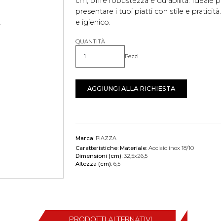
cm, offre robustezza e durabilità. Ideale 
presentare i tuoi piatti con stile e praticità
e igienico.
QUANTITÀ
Pezzi
Quantità
AGGIUNGI ALLA RICHIESTA
Marca:
PIAZZA
Caratteristiche:
Materiale:
Acciaio inox 18/10
Dimensioni (cm):
32,5x26,5
Altezza (cm):
6,5
PRODOTTI ALTERNATIVI